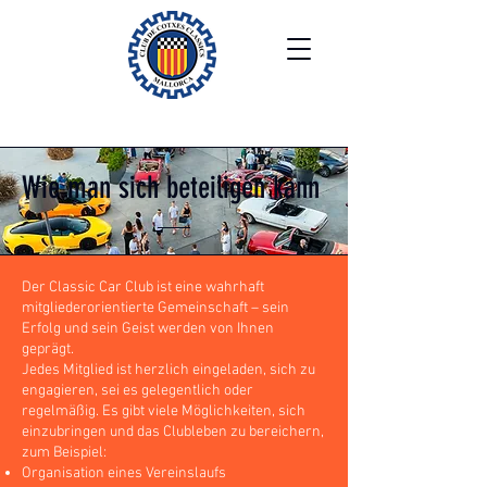
Wie man sich beteiligen kann
Der Classic Car Club ist eine wahrhaft
mitgliederorientierte Gemeinschaft – sein
Erfolg und sein Geist werden von Ihnen
geprägt.
Jedes Mitglied ist herzlich eingeladen, sich zu
engagieren, sei es gelegentlich oder
regelmäßig. Es gibt viele Möglichkeiten, sich
einzubringen und das Clubleben zu bereichern,
zum Beispiel:
Organisation eines Vereinslaufs