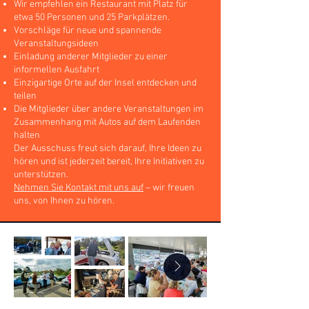
Wir empfehlen ein Restaurant mit Platz für
etwa 50 Personen und 25 Parkplätzen.
Vorschläge für neue und spannende
Veranstaltungsideen
Einladung anderer Mitglieder zu einer
informellen Ausfahrt
Einzigartige Orte auf der Insel entdecken und
teilen
Die Mitglieder über andere Veranstaltungen im
Zusammenhang mit Autos auf dem Laufenden
halten
Der Ausschuss freut sich darauf, Ihre Ideen zu
hören und ist jederzeit bereit, Ihre Initiativen zu
unterstützen.
Nehmen Sie Kontakt mit uns auf
– wir freuen
uns, von Ihnen zu hören.