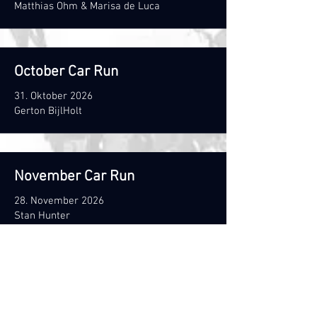
Matthias Ohm & Marisa de Luca
October Car Run
31. Oktober 2026
Gerton BijlHolt
November Car Run
28. November 2026
Stan Hunter
Christmas Party
12. oder 13. Dezember 2026