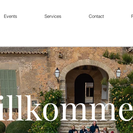
Events
Services
Contact
illkomm