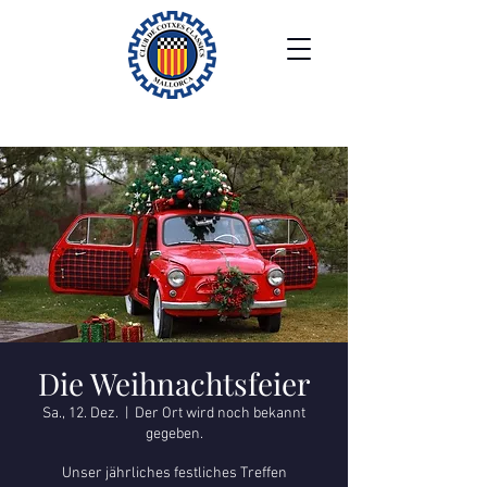
Die Weihnachtsfeier
Sa., 12. Dez.
  |  
Der Ort wird noch bekannt
gegeben.
Unser jährliches festliches Treffen