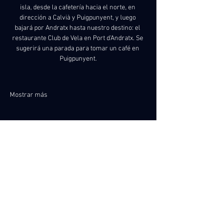
isla, desde la cafetería hacia el norte, en 
dirección a Calvià y Puigpunyent, y luego 
bajará por Andratx hasta nuestro destino: el 
restaurante Club de Vela en Port d'Andratx. Se 
sugerirá una parada para tomar un café en 
Puigpunyent.
Mostrar más