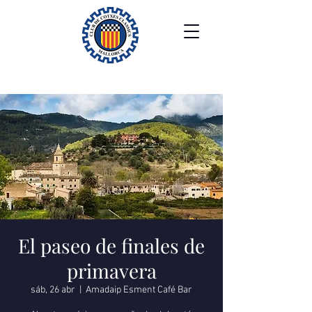
El paseo de finales de
primavera
sáb, 26 abr
  |  
Amadaip Esment Café Bar