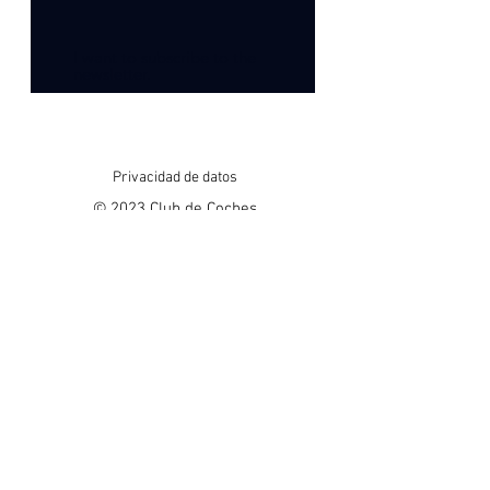
I want to subscribe to the
newsletter.
Privacidad de datos
© 2023 Club de Coches
Clásicos Mallorca