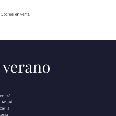
Coches en venta
e verano
tendrá
l Anual
zar la
tesía