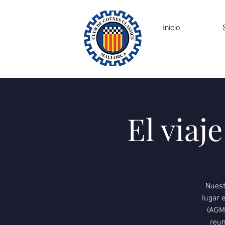
Inicio
El viaj
Nuest
lugar 
(AGM)
reun