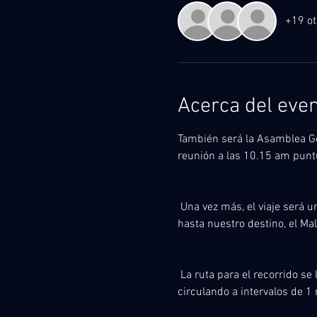
+19 ot
Acerca del eve
También será la Asamblea Ge
reunión a las 10.15 am puntu
 Una vez más, el viaje será u
hasta nuestro destino, el Ma
 La ruta para el recorrido se le proporcionará ese día y el recorrido comenzará a las 11:00 a. m. con los automóviles 
circulando a intervalos de 1