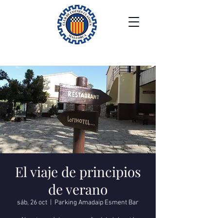
El viaje de principios
de verano
sáb, 26 oct
  |  
Parking Amadaip Esment Bar