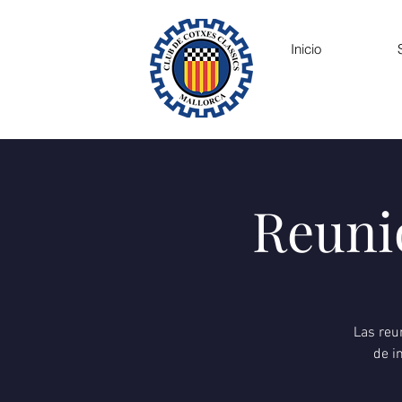
Inicio
Reuni
Las reu
de i